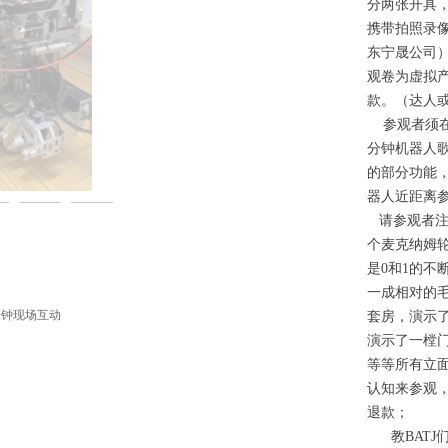
分两张开具，
携带拍照录
东宁晟公司）
观卷为虚拟
款。（达人
参观者须在
分钟机器人
的部分功能
人形机器人和机械臂都不是
器人近距离
请参观者注
个麦克纳姆
是0和1的
一成相对的毛
分钟现场互动
套房，演示了
演示了一樘
等等所有立
认知来参观
退款；
教BATJ们