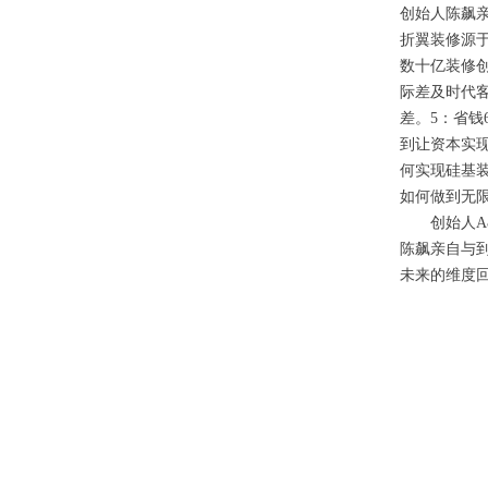
创始人陈飙亲
折翼装修源
数十亿装修
际差及时代
差。5：省钱
到让资本实
何实现硅基装
如何做到无限
创始人A&
陈飙亲自与
未来的维度