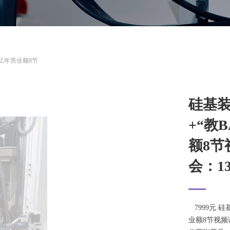
0亿年营业额8节
硅基
+“教
额8节
会：137
7999元 硅
业额8节视频