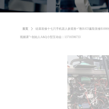
首页
ꄲ
硅基装修十七只手机器人参观卷+“教BATJ赢取装修$100
视频课”+创始人A&Q小型互动会：13716596733