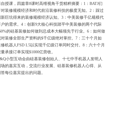
自授课，四篇章8课时高维视角干货精粹摘要：1：BATJ们
于对装修规模经济和时代前沿装修科技的极度无知。2：踩过
创新巨坑得来的装修规模经济认知。3：中美装修千亿规模代
客户的需求。4：创新9大核心科技踏平中美装修的两个代际
60%的硅基装修如何做到总成本大幅领先于行业。6：如何做
现对装修全部生产资料的$千亿级绝对掌控。7：三十个月如
修机器人FSD L5以实现千亿级订单同时交付。8：六十个月
量承接订单实现$1000亿营收。
Q小型互动会由硅基装修创始人、十七中手机器人发明人
到场的嘉宾互动，交流行业发展、硅基装修机器人心得、从
回答每位嘉宾提出的问题。