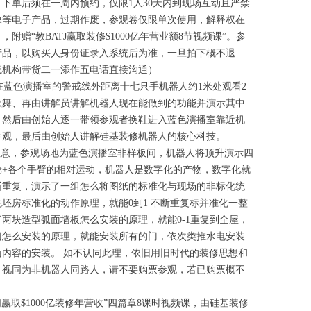
下单后须在一周内预约，仅限1人30天内到现场互动且严禁
像等电子产品，过期作废，参观卷仅限单次使用，解释权在
，附赠“教BATJ赢取装修$1000亿年营业额8节视频课”。参
产品，以购买人身份证录入系统后为准，一旦拍下概不退
或机构带货二一添作五电话直接沟通）
蓝色演播室的警戒线外距离十七只手机器人约1米处观看2
歌舞、再由讲解员讲解机器人现在能做到的功能并演示其中
，然后由创始人逐一带领参观者换鞋进入蓝色演播室靠近机
装修的未来
参观，最后由创始人讲解硅基装修机器人的核心科技。
意，参观场地为蓝色演播室非样板间，机器人将顶升演示四
轮+各个手臂的相对运动，机器人是数字化的产物，数字化就
不断重复，演示了一组怎么将图纸的标准化与现场的非标化统
坯房标准化的动作原理，就能0到1 不断重复标并准化一整
两块造型弧面墙板怎么安装的原理，就能0-1重复到全屋，
门怎么安装的原理，就能安装所有的门，依次类推水电安装
面内容的安装。 如不认同此理，依旧用旧时代的装修思想和
，视同为非机器人同路人，请不要购票参观，若已购票概不
赢取$1000亿装修年营收”四篇章8课时视频课，由硅基装修