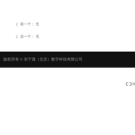
前一个：
无
ꄴ
后一个：
无
ꄲ
版权所有 ©
东宁晟（北京）数字科技有限公司