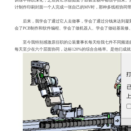
训练中得以深化
，之后
其它乐器如
架子鼓
甚至
杨琴都信手拈来。
计
制作印刷封面
一个人完成一张自己的MV时，那种多线程协同
后来，我学会了通过它人去
做
事，学会了通过分钱来达到凝
会了PCB制作和软件编程、学会了
做
机器人
、学会了做硅基装修
至今我
特别感激原
任职的
公装董事长每天给我七件不同
频道
每天至少在六个层面协同，达标120%的综合合格率。是他们成