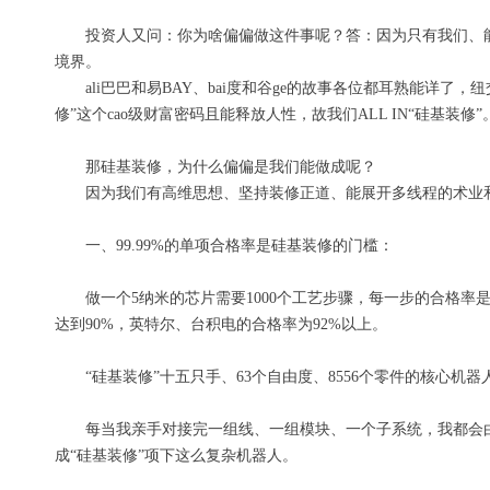
投资人又问：你为啥偏偏做这件事呢？答：因为只有我
们
、
境界
。
ali
巴巴和
易
BAY、
bai
度和
谷
ge
的
故事各位都耳熟能详了，纽
修”这个
cao
级
财富密码
且
能
释放人性
，故我
们
ALL IN
“硅基装修”
那硅基装修，为什么偏偏是我们能做成呢？
因为我们
有高维思想
、
坚持装修
正
道、
能展开
多线程
的
术业
一
、99.99%的
单项
合格率
是硅基装修的门槛
：
做一个5纳米的芯片需要1000个工艺步骤，
每一步的合格率是9
达到
90%，
英特尔、台积电的
合格率为
92%
以上
。
“硅基装修”十五只手、63个自由度、8
556
个零件的
核心
机器
每当我亲手对接完一组线、一
组
模块
、一个子系统
，我都会
成
“硅基装修”项下
这么
复杂机器人。