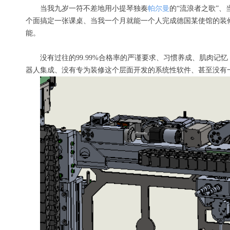
当我
九
岁一符不差地用小提琴独奏
帕尔曼
的“
流浪者
之歌”、
个
面
搞定
一张
课桌、当我一个月就
能
一个人
完成德国某使馆的装
能。
没有过往的99.99%
合格率
的严谨
要求
、习惯养成、肌肉记忆
器人集成、没有专为装修这个层面开发的系统
性
软件、甚至
没有