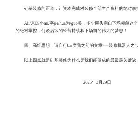
硅基装修的正道：
让资本完成对装修全部生产资料的绝对掌
Ali/
京
D/
小
mi/
字
jie
/
hua
为
/
guo
美，多少巨头
亲自
下场觊觎这个
的
绝对掌控，何谈后续的经营持续和下场前的伟大的梦想
！
四、
高维思想：请自行
bai
度我之前的文章----
装修机器人之“
以上四点就是硅基装修为什么是我们能做成的最最最关键缺
2025年3月29日