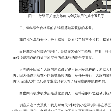
图一、数装开关
激光雕刻描金喷漆用的第十五只手
二、90%综合合格率的多线程是硅基装修的术业。
我们
指的
单项
专业
，
分
为
精通、熟悉和了解三个指标
，
精通
而硅基装修的
综合
“
专业
”
，是指在装修的“”趋势、产业、
行
面必须是精通的
前提下
所展开的多线程
的
综合专业
度
。
人类的基因赋予大脑的原始设定是不适用多线程的，原始人
的，因为强迫大脑在不同领域高频切换
、
多任务并行，
大脑前额
的“万金油人才”
也
只是
专业度只有35%了解程度的单线程型的
。
而世间有极少极少超维进化后的人，在特定的环境被动训练
例
音乐这个大系统
：我
儿时每天8小时的
小提琴
训练
将左手