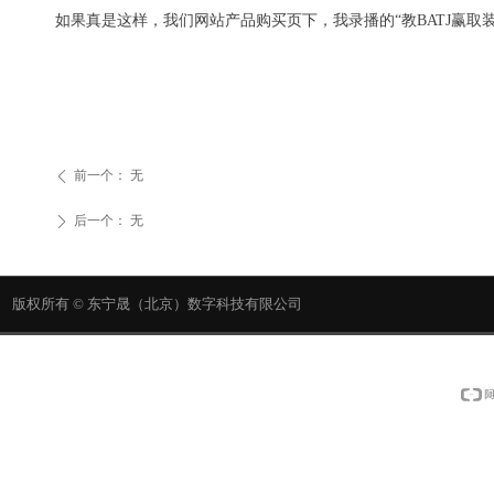
如果真是这样，我们网站产品购买页下，我录播的“教BATJ赢取装
2026年3月
前一个：
无
ꄴ
后一个：
无
ꄲ
版权所有 ©
东宁晟（北京）数字科技有限公司