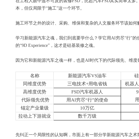
在工程人眼中遥不可及的装修FSD，比起汽车FSD其实简单太
本，但仅局限于“施工”这一个环节。
施工环节之外的设计、采购、维保和复杂的人文服务环节该如何
学习新能源汽车之魂，我们到底要学什么？学它用AI穷尽“行”的使
的“9D Experience”，这才是硅基装修之魂。
因为它和新能源汽车之魂一样，也是AI时代下的代际领先、维度
名称
新能源汽车VS油车
硅
同维度优势
三电技术+用电省钱
机器人
高维度优势
FSD
汽车机器人
9
用
代际领先优势
用AI穷尽“行”的使命
锚定产业量级
10
万亿
拉动上下游就业
数千万级
先纠正一个局限性的认知啊，市面上有一部分学新能源汽车之术