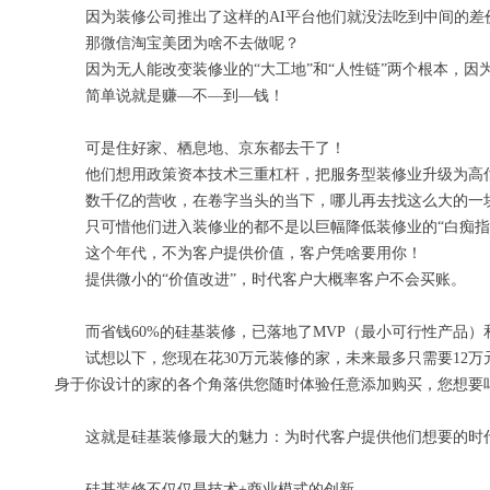
因为
装修公司推出了这样的AI平台
他们就没法吃到中间的差
那微信淘宝美团为啥不去做呢？
因为无人能改变装修业的“大工地”和“人性链”两个根本
，
因
简单说就是赚
—
不
—
到
—
钱！
可
是
住好家、
栖息地、
京东
都
去干了！
他们想用政策资本技术三重杠杆
，把服务型装修业升级为高
数千亿的营收，在卷字当头的当下，哪
儿
再去找这么大的一
只
可惜他们进入装修业的都不是以巨幅降低装修业的“白痴指
这个年代，不为客户提供价值，客户凭啥要用你！
提供微小的“价值改进”，时代客户
大概率
客户不会买账
。
而省钱60%的硅基装修，已落地了MVP（最小可行性产品）和十
试想以下，您现在花30万元装修的家，未来最多只需要12
身于你设计的家的各个角落供您随时体验任意添加购买，
您想要
这就是硅基装修最大的魅力：为时代客户提供他们想要的时
硅基装修不仅仅是技术+商业模式的创新。