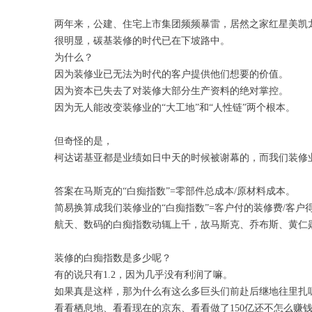
两年来，
公建、住宅上市集团
频频暴雷，居然
之家
红星
美凯
很明显，碳基装修的时代已在下坡路中。
为什么？
因为
装修业
已无法为时代的客户提供他们想要的价值。
因为资本已失去了对装修大部分生产资料的绝对掌控。
因为无人能改变装修业
的
“大工地”和“人性链”两个根本。
但奇怪的是，
柯达诺基亚都是业绩如日中天的时候被谢幕的，而我们装修
答案在
马斯克的
“白痴指数”
=零部件总成本/原材料成本。
简易换算成我们装修业的“白痴指数”=客户付的装修费/客
航天、数码的白痴指数动辄上千，故马斯克、乔布斯、黄仁
装修的白痴指数是多少呢？
有的说
只有
1.2，因为几乎没有利润了嘛。
如果真是这样，那为什么有这么多
巨头们前赴后继
地
往里扎
看看栖息地、看看现在的京东、看看做了150亿还不怎么赚