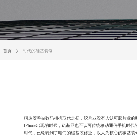
首页
ꄲ
时代的硅基装修
柯达胶卷被数码相机取代
之初
，胶片业没有人认可
胶片业的
IPhone出现的时候，诺基亚也不认可
传统
移动通信
手机
时代
时代，已轮
转
到了咱们的碳基装修业
，以人为核心的碳基装