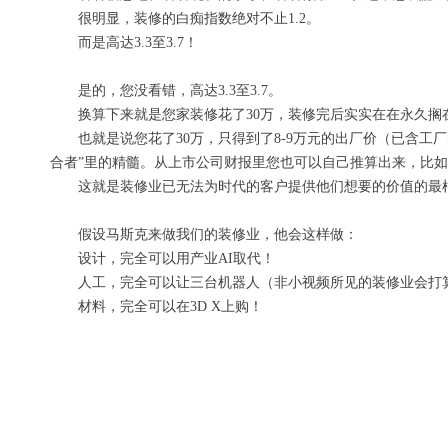
很明显，装修的白痴指数绝对不止1.2。
而是高达3.3至3.7！
是的，您没看错，高达3.3至3.7。
换算下来就是您家装修花了30万，
装修完后实实在在
永久
搁
也就是说您花了30万，只得到了8-9万元的出厂价（已含工
合者
”里的精髓。从上市公司财报里您也可以自己推算出来，比如
这就是装修业已无法为时代的客户提供他们想要的价值
的最
假设
马斯克
来做我们的
装修业
，他会这样做：
设计，完全可以用
产业
AI取代！
人工，完全可以让
三台
机器人
（非小视频所见的装修业会打
材料，完全可以在
3D
X
上购！