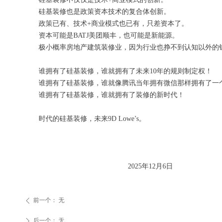
硅基装修也是政策资本技术
的
复合体创新。
政策已有、技术+商业模式也已有，只差资本了。
资本可
能
是BATJ
美团顺丰
，也可
能
是新
能源。
极小概率
房地产建筑装修业
，因为
行业也
挣不到认知以外的
谁拥有了硅基装修，谁就拥有了未来10年的规则制定权！
谁拥有了硅基装修，谁就像腾讯当年拥有微信那样拥有了一
谁拥有了硅基装修，谁就拥有了装修的新时代！
时代的硅基装修，未来9D Lowe
’
s
。
2025年12月6日
前一个：
无
ꄴ
后一个：
无
ꄲ