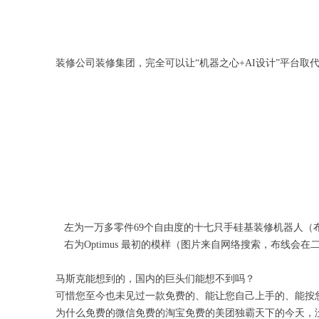
装修公司装修集团，完全可以让
“
机器
之心
+AI设计
”
平台取
左为一万多零件69个自由度的十七只手硅基装修机器人（
右为
Optimus
最初的模样（图片来自网络搜索，布线会在
马斯克能想到的，国内的巨头们能想不到吗？
可惜
您
至今也未
见过一款免费的、能让您自己上手的、能按
为什么免费的微信免费的淘宝免费的美团独霸天下的今天，