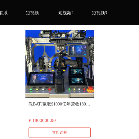
联系
短视频
短视频2
短视频3
教BATJ赢取$1000亿年营收180万
一对一三周授业 极速下单电话：
¥ 1800000.00
18600115577
立即购买