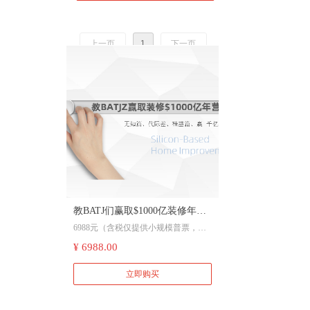
限1人30天内到现场互动且严禁携带拍
照录像等电子产品，过期作废，参观
卷仅限单次使用，解释权在东宁晟公
上一页
1
下一页
司）”。参观卷为虚拟产品，以购买人
身份证录入系统后为准，一旦拍下概
不退款，（达人或机构带货二一添作
五电话直接沟通）
教BATJ们赢取$1000亿装修年营
6988元（含税仅提供小规模普票，可
收（四篇章视频课 ）：
分两张开具），前10位送“省钱60%的
¥ 6988.00
13716596733
硅基装修”十七只手机器人现场互动30
分钟时间（下单后须在一周内预约，
立即购买
仅限1人30天内到现场互动且严禁携带
拍照录像等电子产品，过期作废，解