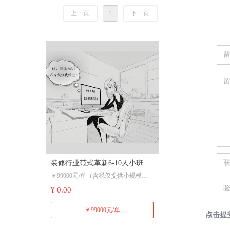
释权在东宁晟公司）。视频课为虚拟
产品，百度网盘发货，一旦拍下概不
上一页
1
下一页
退款，（达人或机构带货二一添作五
电话直接沟通）
装修行业范式革新6-10人小班定
￥99000元/单（含税仅提供小规模普
制课。极速下单电话：
票）。具体内容因需定制，提前沟通
¥ 0.00
18600115577 陈
预约。极速下单电话：18600115577
陈。
￥99000元/单
点击提