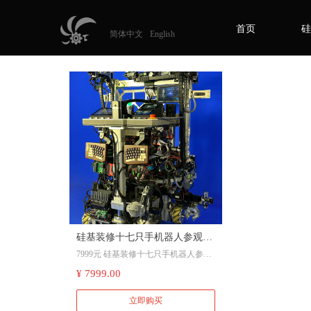
首页
硅
简体中文
English
硅基装修十七只手机器人参观卷
7999元 硅基装修十七只手机器人参观
+“教BATJ赢取装修$1000亿年营
卷+“教BATJ赢取装修$1000亿年营业
¥ 7999.00
业额8节视频课”+创始人A&Q小
额8节视频课”+创始人A&Q小型互动
型互动会：13716596733
会（含税仅提供小规模普票，可分两
立即购买
张开具，下单后须在一周内预约，仅