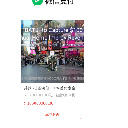
并购“硅基装修” 50%首付定金，
￥185,000,000.00元。包含9页BP摘要
附赠十七中手机器人30分钟现场
+并购商业计划书，42个月可达NASD
¥ 185000000.00
互动时间。18600115577.
AQ上市条件，后五年可展望年营收$1
000亿。详情可先拍后直接面聊。
立即购买